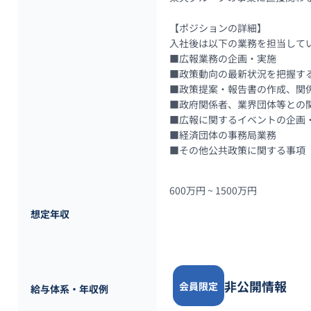
【ポジションの詳細】

入社後は以下の業務を担当してい
■広報業務の企画・実施

■政策動向の最新状況を把握する
■政策提案・報告書の作成、関係
■政府関係者、業界団体等との関
■広報に関するイベントの企画・
■経済団体の事務局業務

■その他公共政策に関する事項
600万円 ~ 
1500万円
想定年収
非公開情報
会員限定
給与体系・年収例