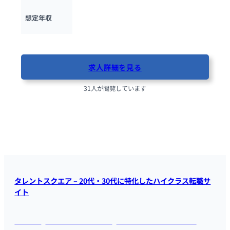
300万円 ~ 
420万円
想定年収
最終更新日：2025年11月17日
求人詳細を見る
31人が閲覧しています
タレントスクエア – 20代・30代に特化したハイクラス転職サ
イト
利用規約
プライバシーポリシー
タレントスクエア株式会社