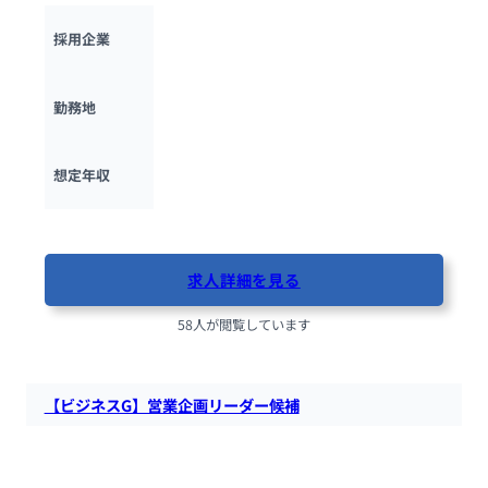
株式会社うるる
採用企業
東京都
勤務地
600万円 ~ 
900万円
想定年収
最終更新日：2025年11月25日
求人詳細を見る
58人が閲覧しています
【ビジネスG】営業企画リーダー候補
スパイダープラスにて、営業企画リーダー候補を募集します。
営業戦略策定・実行、データ分析等の業務を担っていただきま