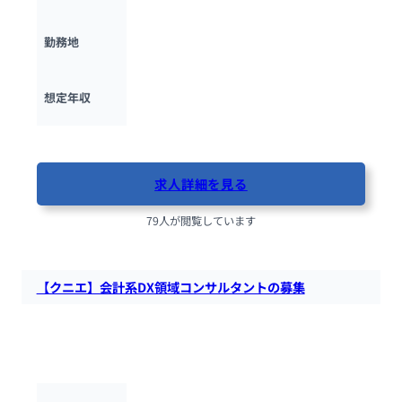
東京都
勤務地
700万円 ~ 
1500万円
想定年収
最終更新日：2025年10月10日
求人詳細を見る
79人が閲覧しています
【クニエ】会計系DX領域コンサルタントの募集
株式会社クニエにて、会計系業務領域におけるDX（デジタルト
ランスフォーメーション）を支援するコンサルタントを募集し
ています。
クニエ