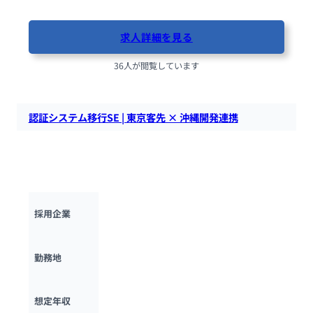
最終更新日：2025年10月17日
求人詳細を見る
36人が閲覧しています
認証システム移行SE | 東京客先 × 沖縄開発連携
認証システムの設計・移行をリード。東京のお客様と沖縄拠点
の多国籍チームを繋ぐ架け橋に。充実の自己研鑽・メンター制
度で成長できる環境です。
FPTニアショアジャパン株式会社
採用企業
東京都
勤務地
500万円 ~ 
800万円
想定年収