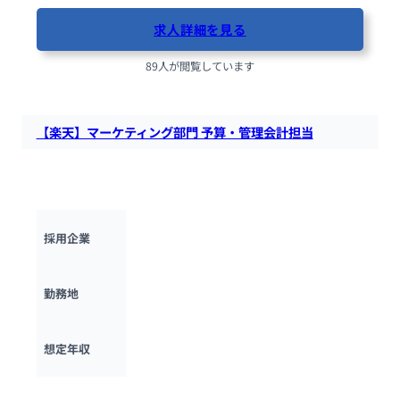
求人詳細を見る
89人が閲覧しています
【楽天】マーケティング部門 予算・管理会計担当
楽天のマーケティング企画部門にて、KPI・PL管理を行い戦略
策定を支援するチームメンバーを募集します。
楽天グループ
採用企業
東京都
勤務地
600万円 ~ 
1500万円
想定年収
最終更新日：2025年9月18日