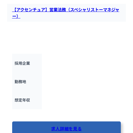
【アクセンチュア】営業法務（スペシャリストーマネジャ
ー）
アクセンチュアにて、クライアント向けビジネス案件のプロジ
ェクトにおいて、ディールシェーピング（クライアントの課題
を解決する提案の構築）への法務観点での参画などを行う営業
法務を募集します。
アクセンチュア
採用企業
東京都
勤務地
600万円 ~ 
2000万円
想定年収
最終更新日：2025年10月17日
求人詳細を見る