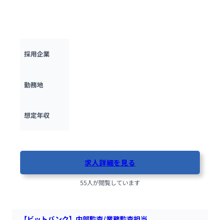
INTLOOPにて、インサイドセールスを募集します。インサイド
セールスとして、リード創出から商談機会創出までを担い、Bt
oBマーケティング戦略の中核を担っていただきます。
INTLOOP株式会社
採用企業
東京都
勤務地
430万円 ~ 
650万円
想定年収
最終更新日：2025年10月13日
求人詳細を見る
55人が閲覧しています
【ビットバンク】内部監査/業務監査担当