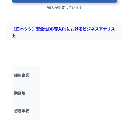
90人が閲覧しています
【日本タタ】安全性DB導入PJにおけるビジネスアナリス
ト
日本タタ・コンサルシー・サービシズにて、製薬業界における
安全性DBシステム導入案件において安全性監視業務の業務要
件定義を独立して実行するビジネスアナリストを募集します。
日本タタ・コンサルタンシー・サービシズ
採用企業
東京都
勤務地
600万円 ~ 
1500万円
想定年収
最終更新日：2025年10月17日