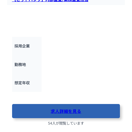
ビットバンクにて、内部監査/業務監査担当者を募集します。
業務監査対応、J-SOX対応業務、事業部門や監査法人との調
整、経営層へのレポーティングおよび資料作成等の業務を担っ
ていただきます。
ビットバンク株式会社
採用企業
東京都
勤務地
600万円 ~ 
900万円
想定年収
最終更新日：2025年10月1日
求人詳細を見る
54人が閲覧しています