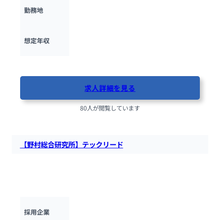
東京都
勤務地
600万円 ~ 
1500万円
想定年収
最終更新日：2025年10月13日
求人詳細を見る
80人が閲覧しています
【野村総合研究所】テックリード
野村総合研究所にて、モダンアプリケーションのアーキテクチ
ャ設計と開発や、開発チームのリード（課題解決やチーム育
成）などを担うテックリードを募集します。
野村総合研究所
採用企業