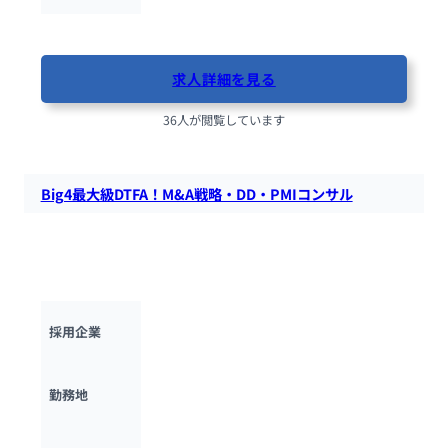
最終更新日：2025年11月25日
求人詳細を見る
36人が閲覧しています
Big4最大級DTFA！M&A戦略・DD・PMIコンサル
日本最大級のM＆Aファーム。大手～中堅企業・PEファンドの
M＆A戦略、DD、PMIを一貫支援。豊富な案件とグローバルネ
ットワークが魅力。
デロイトトーマツファイナンシャルアドバ
採用企業
イザリー合同会社
東京都
勤務地
600万円 ~ 
2000万円