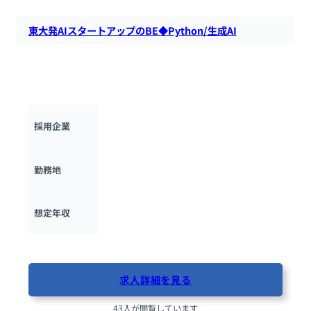
東大発AIスタートアップのBE◆Python/生成AI
東大松尾研発の生成AIスタートアップ！日本の成長に貢献する
SaaSやソリューションを開発。Python/FastAPIを用いた設
計・開発でプロダクトをリードできます。
株式会社neoAI
採用企業
東京都
勤務地
400万円 ~ 
1000万円
想定年収
最終更新日：2025年10月9日
求人詳細を見る
43人が閲覧しています