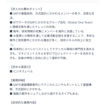
【求人のお薦めポイント】

■ SAPの基盤技術、方式設計にかかわるメンバーの多さ、活発な交
流。

■ NTTデータのSAPにかかわるグループ会社（Global One Team）
と情報交換を通じたナレッジの共有。

■ 毎年、技術情報の収集にメンバーを海外に派遣している。

■ お客様との関係を通じて企業活動全般を支援することで、多彩な
案件と技術要件にかかわる機会が多く、技術スキルの向上に役立
つ。

■ 将来的にスペシャリストとしてテクニカル領域の専門性を高める
方も、マネジメントスキルを学びプロジェクトリーダーを志向する
方も、自身の特性と志向に応じて選択が可能。

【求める英語力】

■ ビジネスレベル

【業務詳細】

■ SAPの基盤構築案件にテクニカルコンサルタントとして基盤構
築、方式設計にかかわる。

■ 複数の案件をシェアしながら遂行するタイプもある。

【具体的な業務内容】
