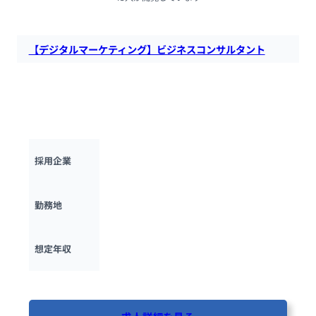
【デジタルマーケティング】ビジネスコンサルタント
シンプレクスグループのXspear Consultingにて、デジタルマ
ーケティング領域のビジネスコンサルタントを募集します。プ
ロジェクト推進や施策立案、チーム立ち上げを担っていただき
ます。
シンプレクス・ホールディングス株式会社
採用企業
東京都
勤務地
1800万円 ~ 
2500万円
想定年収
最終更新日：2025年10月16日