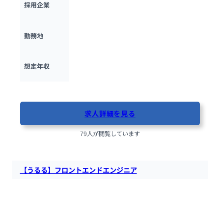
採用企業
東京都
勤務地
500万円 ~ 
1500万円
想定年収
最終更新日：2025年10月13日
求人詳細を見る
79人が閲覧しています
【うるる】フロントエンドエンジニア
うるるにて、フロントエンジニアを募集します。UI/UXの刷新
から、技術的なアーキテクチャ設計まで、フロントエンドの全
体をリードする役割を担っていただきます。