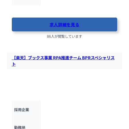
最終更新日：2025年10月17日
求人詳細を見る
86人が閲覧しています
【楽天】ブックス事業 RPA推進チーム BPRスペシャリス
ト
楽天が運営する本・ゲーム等のオンライン販売・予約サイト
「楽天ブックス」にて、プロモーションやキャンペーン、顧客
育成を企画・実行・確認まで積極的に実行できる人材を募集し
ています。
楽天グループ
採用企業
東京都
勤務地