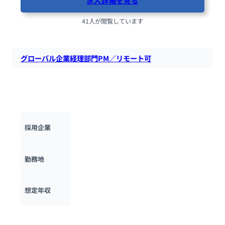
求人詳細を見る
41人が閲覧しています
グローバル企業経理部門PM／リモート可
ゲーム・エンタメ分野で高いシェアを誇るグローバル企業の持
株会社経理！リモートワーク可でPMとして活躍し、国際的な
舞台で成長できます。
株式会社デジタルハーツホールディングス
採用企業
東京都
勤務地
604万円 ~ 
750万円
想定年収
最終更新日：2025年10月3日