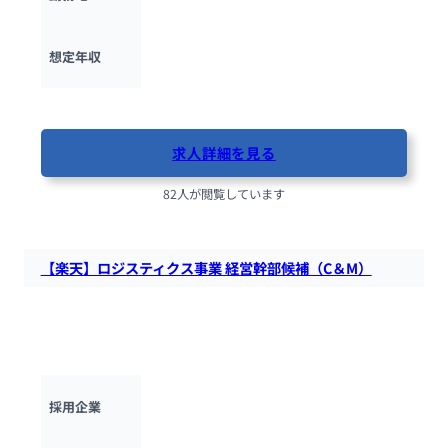
600万円 ~ 
1500万円
想定年収
最終更新日：2025年5月12日
求人詳細を見る
82人が閲覧しています
【楽天】ロジスティクス事業 経営幹部候補（C＆M）
楽天にて、物流事業における事業責任者の補佐として、物流事
業を円滑に運営するための経営課題・経営課題の解決と経営全
般を担当する方を募集します。
楽天グループ
採用企業