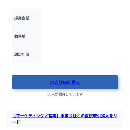
す。
スパイダープラス株式会社
採用企業
東京都
勤務地
700万円 ~ 
800万円
想定年収
最終更新日：2025年5月17日
求人詳細を見る
56人が閲覧しています
【マーケティング×営業】事業会社との直接取引拡大をリ
ード