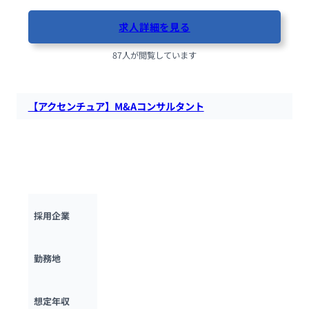
求人詳細を見る
87人が閲覧しています
【アクセンチュア】M&Aコンサルタント
アクセンチュアにて、ビジネス・ITの視点で業界横断でPre-M
＆AからPMIまで、M＆Aの実行支援を買い手・売り手の両方に
対して行い、クライアントの企業価値の向上に貢献するM＆A
コンサルタントを募集
アクセンチュア
採用企業
東京都
勤務地
600万円 ~ 
2000万円
想定年収