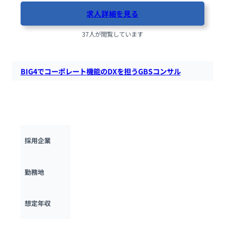
求人詳細を見る
37人が閲覧しています
BIG4でコーポレート機能のDXを担うGBSコンサル
EYでGBS（グローバル・ビジネス・サービス）を推進！財務・
人事・調達などコーポレート機能全般の戦略策定から、グロー
バルでの業務効率化を実現。
EYストラテジー・アンド・コンサルティン
採用企業
グ株式会社
東京都
勤務地
600万円 ~ 
2000万円
想定年収