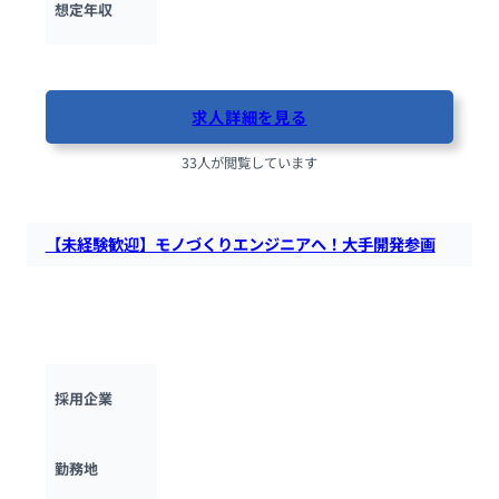
想定年収
最終更新日：2025年11月24日
求人詳細を見る
33人が閲覧しています
【未経験歓迎】モノづくりエンジニアへ！大手開発参画
業務未経験からモノづくりエンジニアへ！自動車・航空機・FA
システムなど大手製造業の開発を支援。電気電子/組込/機械設
計のスキルを習得できます。
トーテックアメニティ株式会社
採用企業
東京都・神奈川県
勤務地