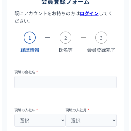
会員登録フォーム
既にアカウントをお持ちの方は
ログイン
してく
ださい。
1
2
3
経歴情報
氏名等
会員登録完了
現職の会社名
*
現職の入社年
*
現職の入社月
*