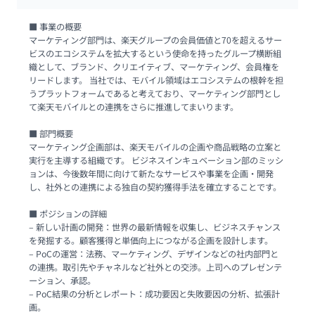
■ 事業の概要

マーケティング部門は、楽天グループの会員価値と70を超えるサー
ビスのエコシステムを拡大するという使命を持ったグループ横断組
織として、ブランド、クリエイティブ、マーケティング、会員権を
リードします。 当社では、モバイル領域はエコシステムの根幹を担
うプラットフォームであると考えており、マーケティング部門とし
て楽天モバイルとの連携をさらに推進してまいります。

■ 部門概要

マーケティング企画部は、楽天モバイルの企画や商品戦略の立案と
実行を主導する組織です。 ビジネスインキュベーション部のミッシ
ョンは、今後数年間に向けて新たなサービスや事業を企画・開発
し、社外との連携による独自の契約獲得手法を確立することです。

■ ポジションの詳細

– 新しい計画の開発：世界の最新情報を収集し、ビジネスチャンス
を発掘する。顧客獲得と単価向上につながる企画を設計します。

– PoCの運営：法務、マーケティング、デザインなどの社内部門と
の連携。取引先やチャネルなど社外との交渉。上司へのプレゼンテ
ーション、承認。

– PoC結果の分析とレポート：成功要因と失敗要因の分析、拡張計
画。
