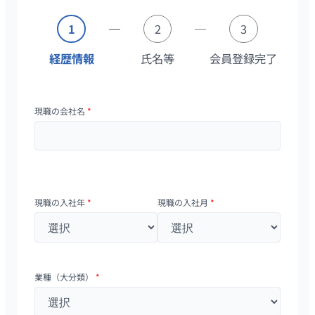
1
2
3
経歴情報
氏名等
会員登録完了
現職の会社名
*
現職の入社年
*
現職の入社月
*
業種（大分類）
*