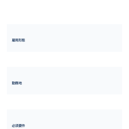
ニケーションを通じて業務を遂行いただきます。

また、将来的には北米・豪州の地域統括会社や買収子会社へのアサ
イン可能性もあります。

海外拠点のガバナンス経験者大歓迎です。
雇用形態
正社員
勤務地
東京都
必須要件