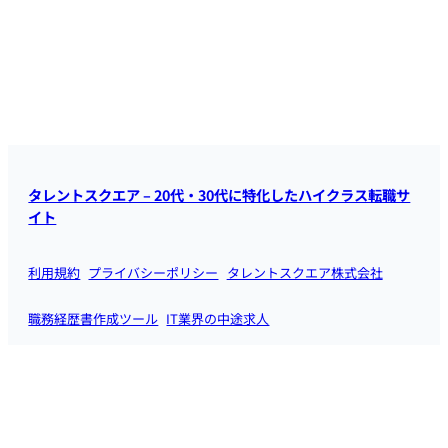
タレントスクエア – 20代・30代に特化したハイクラス転職サ
イト
利用規約
プライバシーポリシー
タレントスクエア株式会社
職務経歴書作成ツール
IT業界の中途求人
IT業界向け転職エージェント
ホワイト企業ランキング
企画職の中途採用求人
お問い合わせ