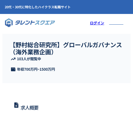
20代・30代に特化したハイクラス転職サイト
会員登録
ログイン
【野村総合研究所】グローバルガバナンス
（海外業務企画）
103人が閲覧中
年収
700万円
~
1500万円
求人概要
野村総合研究所にて海外子会社・海外支店等の管理・統制に係る企
画、制度設計、海外子会社・海外支店等の業務支援に関わるグロー
バルガバナンス（海外業務企画）を募集します。将来的な海外赴任