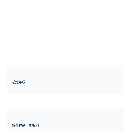
・地域統括会社と連携し、買収会社を含む海外拠点の経営管理

・海外拠点の株主総会、取締役会等の機関運営の支援

・海外拠点からの相談窓口、など

【仕事の魅力・やりがい・キャリアパス】

海外案件のみを担当しますので、グローバル事業の経営に興味のあ
る方は非常に面白い稀有なポジションです。

日常的に国内・海外の経営陣と対峙し、またご自身の作った資料が
会社全体の意思決定に直結しますので、そういった意味でもダイナ
ミズムを感じる仕事だと言えます。

将来的な海外赴任を希望する方も大歓迎です。
想定年収
700万円 ~ 
1500万円
給与体系・年収例