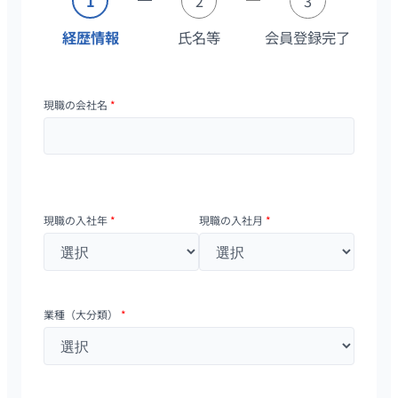
1
2
3
経歴情報
氏名等
会員登録完了
現職の会社名
*
現職の入社年
*
現職の入社月
*
業種（大分類）
*