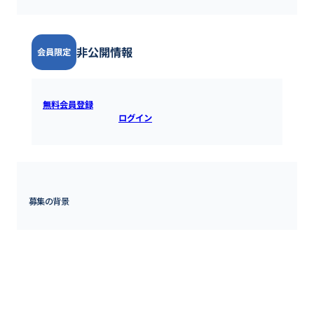
非公開情報
会員限定
無料会員登録
すると全ての情報を確認できます。既にアカウ
ントをお持ちの方は
ログイン
するとご覧いただけます。
募集の背景
【募集職種の期待役割】

海外子会社・海外支店等の管理・統制に係る企画、制度設計、なら
び海外子会社・海外支店等の業務支援に関わって頂きます。

海外拠点の立場、状況を理解した上で、本社のガバナンス方針に沿
った対策を企画立案していただきます。また、拠点の方とのコミュ