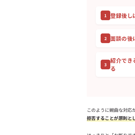
登録後し
面談の後
紹介でき
る
このように婉曲な対応
拒否することが原則と