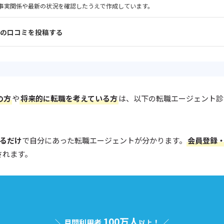
事実関係や最新の状況を確認したうえで作成しています。
の口コミを投稿する
の方
や
将来的に転職を考えている方
は、以下の転職エージェント診
えるだけ
で自分にあった転職エージェントが分かります。
会員登録
されます。
100万人
＼ 月間利用者
！ ／
以上