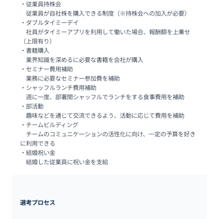
・従業員持株会

　従業員が自社株を購入できる制度（※持株会への加入が必要）

・ダブルタイミーデイ

　社員がタイミーアプリを利用して働いた場合、報酬額を上乗せ
（上限有り）

・書籍購入

　業界知識を深めるに必要な書籍を会社が購入

・セミナー費用補助

　業務に必要なセミナー参加費を補助

・シャッフルランチ費用補助

　週に一度、部署間シャッフルでランチをする食事費用を補助

・部活動

　趣味などを通じて交流できるよう、活動に応じて費用を補助

・チームビルディング

　チームのコミュニケーションの活性化に向け、一定の予算を好き
に利用できる

・結婚祝い金

　結婚した従業員に祝い金を支給
選考プロセス