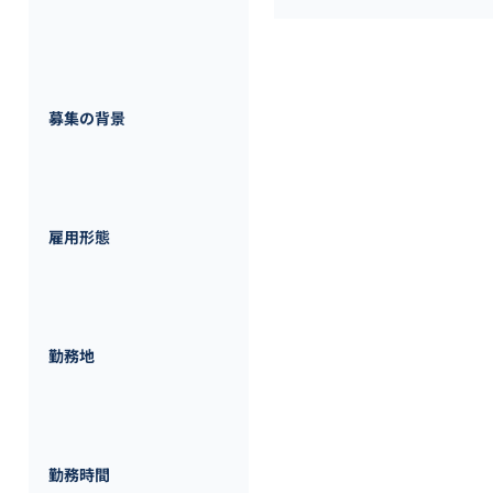
増員募集
募集の背景
正社員
雇用形態
東京都
港区北青山2-7-10
勤務地
09:00~18:00

勤務時間
〈補足情報〉
