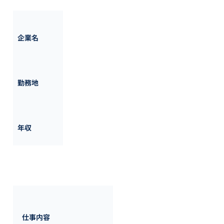
株式会社鎌倉製作所
企業名
東京都
勤務地
400万円 ~ 
500万円
年収
【事業内容】

■産業用換気装置、送風機、採
仕事内容
■上記製品のレンタル、リース業