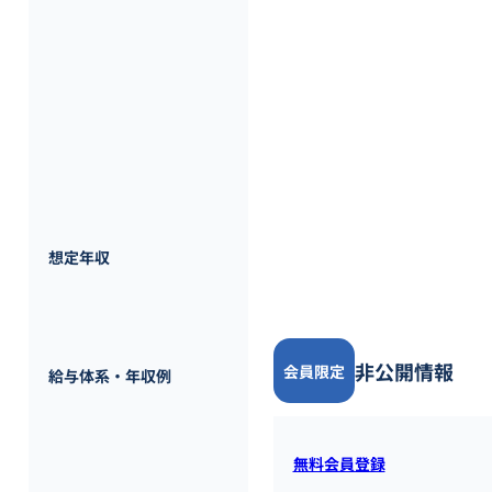
入社後2～3ヶ月間は営業同行を
【商材】

「工場内の人やものを取りまく
りやすい課題は「工場の暑さ」で
大型の機械が動いていたり熱の
当社の換気システム導入するこ
400万円 ~ 
500万円
想定年収
非公開情報
会員限定
給与体系・年収例
無料会員登録
すると全ての