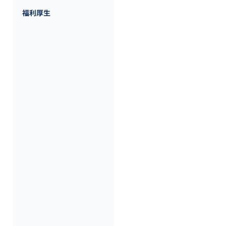
社会保険完備、住宅手当、退職
福利厚生
補足情報：

・扶養・配偶者手当

・美化手当

・赴任手当

・基礎手当（独身者のみ5,000円
・教育手当（4年制大学・短大・専
・住宅手当（30歳までは最大35,0
・育児介護支援制度（男性社員取
・自社株購入制度

・財形制度

・資格支援制度（合格時最大10
・書籍・セミナー代支援制度

・リゾートクラブ会員

・ベネフィット・ワン会員

・e-ラーニング会員

・インフルエンザ予防接種（会社
・人間ドック助成制度（3万円会
・副業可

・定年60歳
