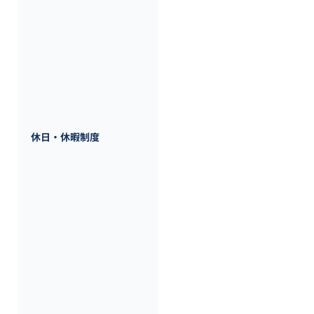
・所定労働時間：8時間

・休憩時間：70分（11:50～13:0
・テレワークOK（週1程度）

・転勤当面なし

・平均残業時間：20時間程度
〈休日休暇〉

休日：土日祝休み

休日・休暇制度
年間休日：130日

休暇制度：有給休暇、年末年始休
補足情報：

・介護休暇（国が定める介護休業
・育児休暇（取得率100％、男性
・連続休暇（有休とは別に毎年5連
・有給休暇（連続休暇を含む最大2
・完全週休2日制

・年間休日130日以上（有給休
・毎年5日間の連続休暇（土日