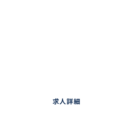
求人詳細
光・排煙機器等の設計、製作、販売及び設置工事

務及び割賦販売
