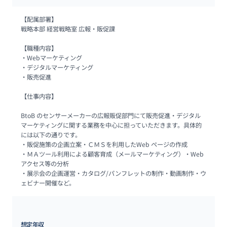
【配属部署】

戦略本部 経営戦略室 広報・販促課

【職種内容】

・Webマーケティング

・デジタルマーケティング

・販売促進

【仕事内容】

BtoB のセンサーメーカーの広報販促部門にて販売促進・デジタル
マーケティングに関する業務を中心に担っていただきます。具体的
には以下の通りです。

・販促施策の企画立案・ＣＭＳを利用したWeb ページの作成

・ＭＡツール利用による顧客育成（メールマーケティング）・Web 
アクセス等の分析

・展示会の企画運営・カタログ/パンフレットの制作・動画制作・ウ
ェビナー開催など。
想定年収