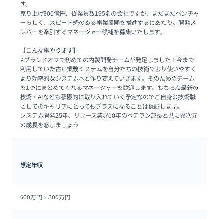
す。

売り上げ300億円、従業員数195名の会社ですが、まだまだベンチャ
ーらしく、スピード感のある事業展開を推進するにあたり、開発メ
ンバーを牽引するマネージャー候補を募集いたします。

【こんな事やります】

Kブランドオフで初めての内製開発チームが発足しました！今まで
利用していた古い業務システムを自分たちの技術でより使いやすく
より効率的なシステムへと作り変えていきます。そのためのチーム
を1つにまとめてくれるマネージャーを歓迎します。もちろん最新の
技術・AIなども積極的に取り入れていく予定なのでご自身の技術職
としてのキャリアにとってもプラスになることは保証します。

システム開発25年、リユース業界10年のベテラン部長と共に異次元
の成長を感じましょう
想定年収
600万円 ~ 
800万円