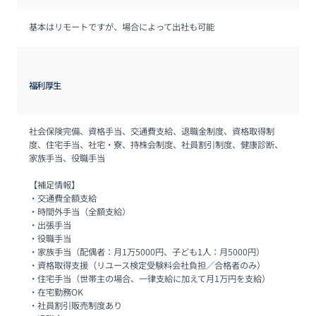
基本はリモートですが、場合によって出社も可能
福利厚生
社会保険完備、資格手当、交通費支給、退職金制度、資格取得制
度、住宅手当、社宅・寮、持株会制度、社員割引制度、健康診断、
家族手当、役職手当

【補足情報】

・交通費全額支給

・時間外手当（全額支給）

・出張手当

・役職手当

・家族手当（配偶者：月1万5000円、子ども1人：月5000円）

・資格取得支援（リユース検定受験料会社負担／合格者のみ）

・住宅手当（世帯主の場合、一律支給に加えて月1万円を支給）

・在宅勤務OK 

・社員割引販売制度あり
