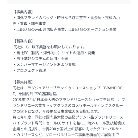
【事業内容】

・海外ブランドのバッグ・時計ならびに宝石・貴金属・衣料の小
売・買取・卸売事業

・上記商品のweb通信販売事業、上記商品のオークション事業

【職務内容】

 同社にて、以下業務をお願いしております。

・自社EC（国内・海外向け）サイトの運用・開発

・自社基幹システムの運用・開発 

・メンバーマネージメントおよび育成 

・プロジェクト管理 

【募集背景】

同社は、ラグジュアリーブランドのリユースショップ「BRAND OF
F」を国内外で20店舗運営。

2019年12月に日本最大級のブランドリユースショップを運営し、ブ
ランドリユース業界トップクラスのコメ兵ホールディングスグルー
プの傘下となり、今後更なる事業拡大を目指します。

特に今年度、同社は国内最大級の高級ブランド品ブランドリユース
ハイブランド専門リセールECサイトを軸に、海外モール及び越境EC
企業との提携や、世界200ヶ国以上の顧客に向けたグローバルサイ
トのリリースなど、グローバルリユース事業を積極的に展開中で