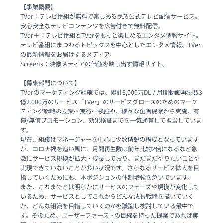
【事業概要】

TVer：テレビ番組が無料で楽しめる民放公式テレビ配信サービス。
安心安全なテレビコンテンツを広告付きで無料配信。

TVer＋：テレビ番組とTVerをもっと楽しめるエンタメ情報サイト。
テレビ番組にまつわるトピックスを中心としたエンタメ情報、TVer
の最新情報をお届けするメディア。

Screens：映像メディアの価値を映し出す情報サイト。

【募集部門について】

TVerのマーケティング組織では、累計6,000万DL / 月間動画再生数3
億2,000万のサービス「TVer」のサービスグロースのためのマーケ
ティング戦略の立案〜実行〜検証や、様々な企画提案から実施、有
償/無償プロモーション、効果検証までを一気通貫して担当していま
す。

現在、組織はマネージャーを中心に少数精鋭の構成となっています
が、コロナ禍を追い風に、月間再生数は前年比約2倍になるなど急
激にサービス規模が拡大・成長しており、まだまだやりたいことや
実現できていないことが多い状況です。さらなるサービス拡大を目
指していくためにも、本ポジションの体制増強を急いでいます。

また、これまでとは明らかにサービスのフェーズや規模が変化して
いるため、サービスとしてこれからどんな成長戦略を描いていく
か、どんな組織を目指していくのかを議論し検討している最中で
す。そのため、ユーザーファーストの目線を持った提案であれば実