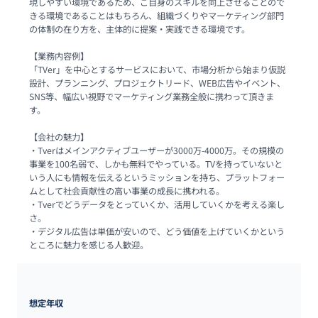
現しやすい環境であるため、ご自身のスキルを向上させることので
きる環境であることはもちろん、組織づくりやマーケティング部門
の体制の在り方を、主体的に提案・実践できる環境です。

【業務内容例】

「TVer」を中心とするサービスにおいて、市場分析から始まり仮説
設計、プランニング、プロジェクトリード、WEB広告やイベント、
SNS等、幅広い視野でマーケティング業務全般に携わって頂きま
す。

【会社の魅力】

・Tverはメインアクティブユーザーが3000万-4000万。その規模の
事業を100名弱で、しかも無料でやっている。TVを持っていないと
いう人にも情報を伝えるというミッションを持ち、プラットフォー
ムとして社会貢献性の高い事業の成長に携われる。

・Tverでどうデータをとっていくか、活用していくかを考える楽し
さ。

・デジタル広告は単価が安いので、どう価値を上げていくかという
ところに魅力を感じる人歓迎。
想定年収