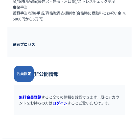
金/保養所完備(軽井沢・熱海・河口湖)/ストレスチェック制度

●諸手当

役職手当/資格手当/資格取得支援制度(合格時に受験料とお祝い金 ※
5000円から5万円)
選考プロセス
非公開情報
会員限定
無料会員登録
すると全ての情報を確認できます。既にアカウ
ントをお持ちの方は
ログイン
するとご覧いただけます。