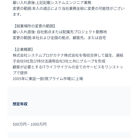
雇い入れ直後:上記記載システムエンジニア業務

変更の範囲:本人の適正により当社業務全般に変更の可能性がござい
ます。

【就業場所の変更の範囲】

雇い入れ直後: 自社拠点または配属先プロジェクト勤務地

変更の範囲:本社および全国の拠点、顧客先、または自宅

【企業概要】

株式会社システムプロがカテナ株式会社を吸収合併して誕生、連結
子会社9社及び持分法適用会社3社と共にグループを形成

顧客が必要とするITライフサイクルの全てのサービスをワンストッ
プで提供

2005年に東証一部(現プライム市場)に上場
想定年収
500万円 ~ 
1000万円