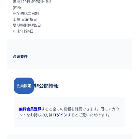
年間129日※特別休含む

(内訳)

完全週休二日制

土曜 日曜 祝日

夏期特別休暇5日

年末年始4日
必須要件
非公開情報
会員限定
無料会員登録
すると全ての情報を確認できます。既にアカウ
ントをお持ちの方は
ログイン
するとご覧いただけます。