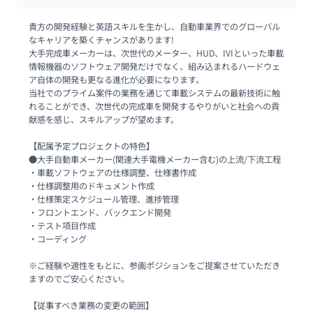
貴方の開発経験と英語スキルを生かし、自動車業界でのグローバル
なキャリアを築くチャンスがあります!

大手完成車メーカーは、次世代のメーター、HUD、IVIといった車載
情報機器のソフトウェア開発だけでなく、組み込まれるハードウェ
ア自体の開発も更なる進化が必要になります。

当社でのプライム案件の業務を通じて車載システムの最新技術に触
れることができ、次世代の完成車を開発するやりがいと社会への貢
献感を感じ、スキルアップが望めます。

【配属予定プロジェクトの特色】

●大手自動車メーカー(関連大手電機メーカー含む)の上流/下流工程

・車載ソフトウェアの仕様調整、仕様書作成

・仕様調整用のドキュメント作成

・仕様策定スケジュール管理、進捗管理

・フロントエンド、バックエンド開発

・テスト項目作成

・コーディング

※ご経験や適性をもとに、参画ポジションをご提案させていただき
ますのでご安心ください。

【従事すべき業務の変更の範囲】
