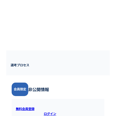
60歳

補足事項なし

￭育児休業、介護休業、看護休暇(取得実績あり)
選考プロセス
非公開情報
会員限定
無料会員登録
すると全ての情報を確認できます。既にアカウ
ントをお持ちの方は
ログイン
するとご覧いただけます。