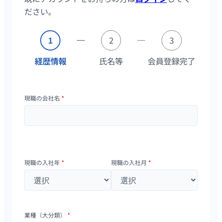
ださい。
1
2
3
経歴情報
氏名等
会員登録完了
現職の会社名
*
現職の入社年
*
現職の入社月
*
業種（大分類）
*