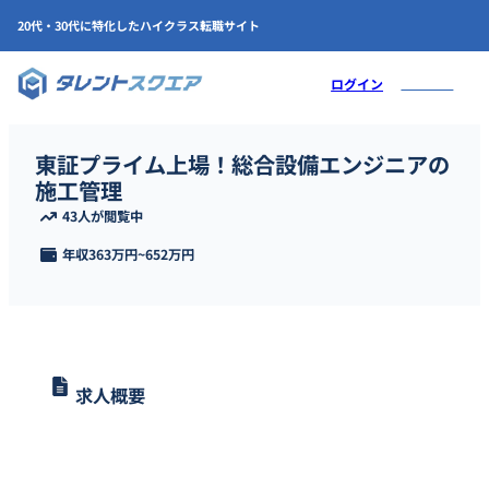
20代・30代に特化したハイクラス転職サイト
会員登録
ログイン
東証プライム上場！総合設備エンジニアの
施工管理
43人が閲覧中
年収
363万円
~
652万円
求人概要
中国地方を代表する東証プライム上場の総合設備企業で、ビル・マ
ンション・工場などの電気設備工事をリード！安定した環境でキャ
リアを築けます。