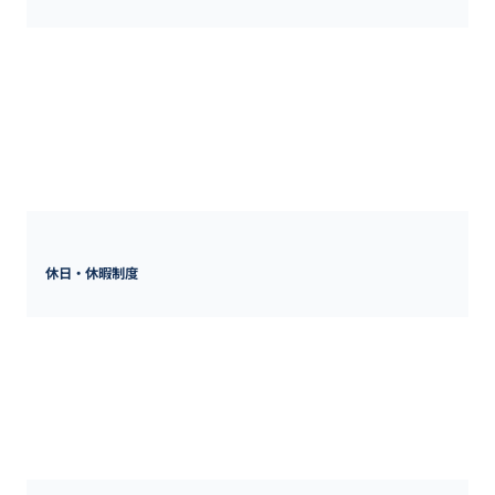
8:30~17:30 (所定労働時間:8時間0分)

休憩時間:60分

時間外労働有無:有

・全社平均残業30時間/月

・10月~2月は8:30～17:00となります。
休日・休暇制度
完全週休2日制(休日は土日祝日)

年間有給休暇5日~10日(下限日数は、入社直後の付与日数となりま
す)

年間休日日数126日

年末年始(12/29~1/3)、その他会社の指定した休日