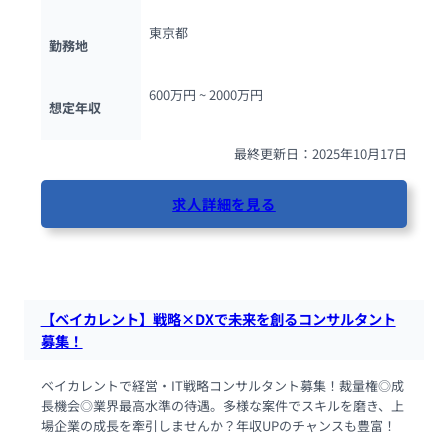
東京都
勤務地
600万円 ~ 
2000万円
想定年収
最終更新日：2025年10月17日
求人詳細を見る
138人が閲覧しています
【ベイカレント】戦略×DXで未来を創るコンサルタント
募集！
ベイカレントで経営・IT戦略コンサルタント募集！裁量権◎成
長機会◎業界最高水準の待遇。多様な案件でスキルを磨き、上
場企業の成長を牽引しませんか？年収UPのチャンスも豊富！