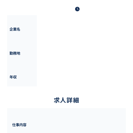
最終更新日: 2025年10月1日
株式会社中電工
企業名
東京都・鳥取県・島根県・岡山県・広島県・山口県
勤務地
363万円 ~ 
652万円
年収
求人詳細
仕事内容