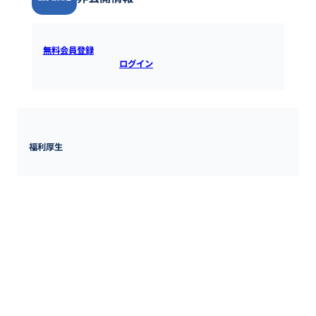
無料会員登録
すると全ての情報を確認できます。既にアカウ
ントをお持ちの方は
ログイン
するとご覧いただけます。
福利厚生
通勤手当、家族手当、住宅手当、寮社宅、健康保険、厚生年金保
険、雇用保険、労災保険、退職金制度

通勤手当:上限60,000円/月

家族手当:正社員登用後、高校生以下の子12500円/人

住宅手当:正社員登用後持ち家・借り上げの場合5000円/月

寮社宅:正社員として雇用の場合

社会保険:補足事項なし

退職金制度:正社員として雇用の場合
