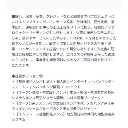
■銀行、保険、証券、クレジットなど金融業界向けプロジェクトに
おけるインフラエンジニア。テーマ設定、仕様検討、要件定義、基
本設計、運用設計を中心の上流工程をメインに担当。経験によりプ
ロジェクトリーディングもお任せします。従来の業務システムをは
じめ、業界やサービスにこだわらず、Fintech、AIをはじめとする先
進テクノロジーを用い、顧客と協業した新規ビジネスの企画・提
案・コンサルティングを担当いただく場合もあります。入社後の配
属はご経験に併せて検討しますが、これまでの経験を活かした領域
からお任せし、事業化や業務領域の拡大などご活躍の場を拡げてい
ただきます。

◆提案ポジション例

・【基盤開発メンバ】法人・個人向けインターネットバンキング・
スマートフォンバンキング開発プロジェクト

・【オープン基盤・方式設計メンバ】生保・損保・共済業界の基幹
システムまたは周辺システム開発における開発プロジェクト

・【オープン系システムの方式設計メンバ/PM】メガバンク系大手
ファイナンシャルグループのシステム開発プロジェクト

・【インフレーム基盤開発メンバ】地方銀行向け共同利用型勘定系
システム
