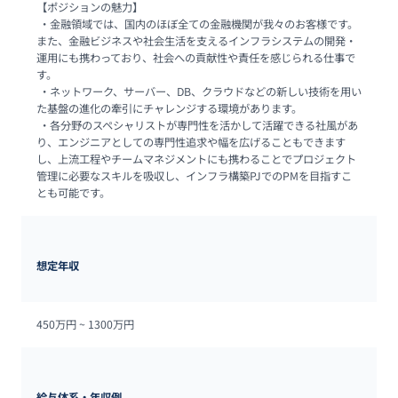
【ポジションの魅力】

 ・金融領域では、国内のほぼ全ての金融機関が我々のお客様です。
また、金融ビジネスや社会生活を支えるインフラシステムの開発・
運用にも携わっており、社会への貢献性や責任を感じられる仕事で
す。

 ・ネットワーク、サーバー、DB、クラウドなどの新しい技術を用い
た基盤の進化の牽引にチャレンジする環境があります。

 ・各分野のスペシャリストが専門性を活かして活躍できる社風があ
り、エンジニアとしての専門性追求や幅を広げることもできます
し、上流工程やチームマネジメントにも携わることでプロジェクト
管理に必要なスキルを吸収し、インフラ構築PJでのPMを目指すこ
とも可能です。
想定年収
450万円 ~ 
1300万円
給与体系・年収例