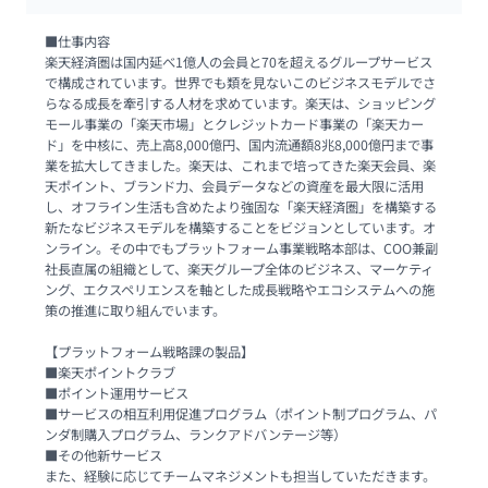
■仕事内容

楽天経済圏は国内延べ1億人の会員と70を超えるグループサービス
で構成されています。世界でも類を見ないこのビジネスモデルでさ
らなる成長を牽引する人材を求めています。楽天は、ショッピング
モール事業の「楽天市場」とクレジットカード事業の「楽天カー
ド」を中核に、売上高8,000億円、国内流通額8兆8,000億円まで事
業を拡大してきました。楽天は、これまで培ってきた楽天会員、楽
天ポイント、ブランド力、会員データなどの資産を最大限に活用
し、オフライン生活も含めたより強固な「楽天経済圏」を構築する
新たなビジネスモデルを構築することをビジョンとしています。オ
ンライン。その中でもプラットフォーム事業戦略本部は、COO兼副
社長直属の組織として、楽天グループ全体のビジネス、マーケティ
ング、エクスペリエンスを軸とした成長戦略やエコシステムへの施
策の推進に取り組んでいます。

【プラットフォーム戦略課の製品】

■楽天ポイントクラブ

■ポイント運用サービス

■サービスの相互利用促進プログラム（ポイント制プログラム、パ
ンダ制購入プログラム、ランクアドバンテージ等）

■その他新サービス

また、経験に応じてチームマネジメントも担当していただきます。
