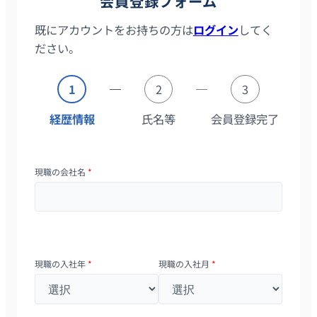
会員登録フォーム
既にアカウントをお持ちの方は
ログイン
してく
ださい。
1
2
3
経歴情報
氏名等
会員登録完了
現職の会社名
*
現職の入社年
*
現職の入社月
*