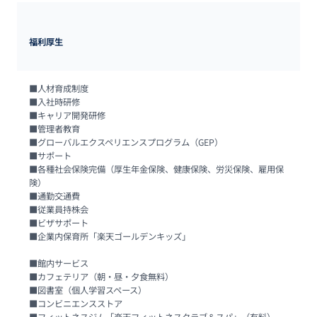
福利厚生
■人材育成制度

■入社時研修

■キャリア開発研修

■管理者教育

■グローバルエクスペリエンスプログラム（GEP）

■サポート

■各種社会保険完備（厚生年金保険、健康保険、労災保険、雇用保
険）

■通勤交通費

■従業員持株会

■ビザサポート

■企業内保育所「楽天ゴールデンキッズ」

■館内サービス

■カフェテリア（朝・昼・夕食無料）

■図書室（個人学習スペース）

■コンビニエンスストア
