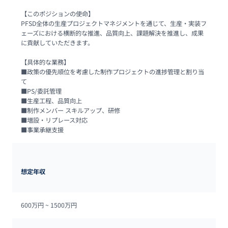
【このポジションの使命】

PFSD全体の生産プロジェクトマネジメントを通じて、生産・実装フ
ェーズにおける横断的な推進、品質向上、課題解決を推進し、成果
に貢献していただきます。

【具体的な業務】

■政策の優先順位を考慮した制作プロジェクトの進捗管理と割り当
て

■PS/委託管理

■生産工程、品質向上

■制作メンバー スキルアップ、研修

■増設・リプレース対応

■事業承継支援
想定年収
600万円 ~ 
1500万円