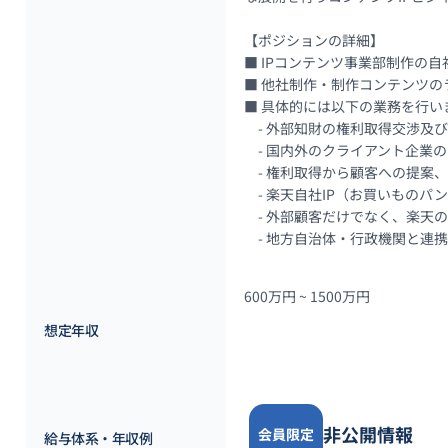
【ポジションの詳細】

■ IPコンテンツ事業部制作の
■ 他社制作・制作コンテンツの
■ 具体的には以下の業務を行いま
　- 外部知財の権利取得交渉及び
　- 国内外のクライアント企業
　- 権利取得から顧客への提案
　- 楽天自社IP（お買いものパ
　- 外部顧客だけでなく、楽天
　- 地方自治体・行政機関と連
600万円 ~ 
1500万円
想定年収
非公開情報
会員限定
給与体系・年収例