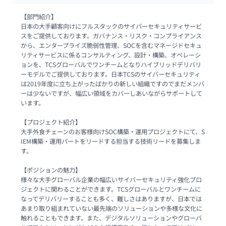
【部門紹介】

日本の大手顧客向けにフルスタックのサイバーセキュリティサービ
スをご提供しております。ガバナンス・リスク・コンプライアンス
から、エンタープライズ脆弱性管理、SOCを含むマネージドセキュ
リティサービスに係るコンサルティング、設計・構築、オペレーシ
ョンを、TCSグローバルでワンチームとなりハイブリッドデリバリ
ーモデルでご提供しております。日本TCSのサイバーセキュリティ
は2019年度に立ち上がったばかりの新しい組織ですのでまだメンバ
ーは少ないですが、幅広い領域をカバーしあいながらサポートして
います。 

【プロジェクト紹介】

大手外食チェーンのお客様向けSOC構築・運用プロジェクトにて、S
IEM構築・運用パートをリードする担当する技術リードを募集しま
す。 

【ポジションの魅力】

様々な大手グローバル企業の幅広いサイバーセキュリティ強化プロ
ジェクトに関わることができます。TCSグローバルとワンチームに
なってデリバリーすることも多く、難しさはありますが、日本では
あまり取り組まれていない最先端のソリューションや多様な文化に
触れることもできます。また、デジタルソリューションやグローバ