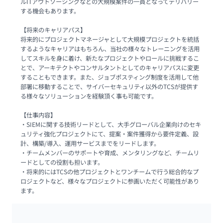
ルITアウトソーシングなどの大規模案件の一員となってデリバリー
する機会もあります。 

【将来のキャリアパス】

将来的にプロジェクトマネージャとして大規模プロジェクトを統括
するようなキャリアはもちろん、当社の様々なトレーニングを活用
してスキルを身に着け、新たなプロジェクトやロールに挑戦するこ
とで、アーキテクトやコンサルタントとしてのキャリアパスに変更
することもできます。また、ジョブポスティング制度を活用して他
部署に移動することで、サイバーセキュリティ以外のTCSが提供す
る様々なソリューションを経験頂く事も可能です。 

【仕事内容】

・SIEMに関する技術リードとして、大手グローバル企業向けのセキ
ュリティ強化プロジェクトにて、提案・案件獲得から要件定義、設
計、構築/導入、運用サービスまでをリードします。

・チームメンバーのサポートや育成、メンタリングなど、チームリ
ードとしての役割も担います。

・将来的にはTCSの他プロジェクトとワンチームで行う総合的なプ
ロジェクトなど、様々なプロジェクトに参画いただく可能性があり
ます。 